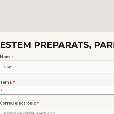
ESTEM PREPARATS, PAR
Nom
*
N
Tema
*
o
m
Correu electrònic
*