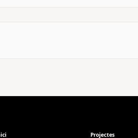
s
ici
Projectes