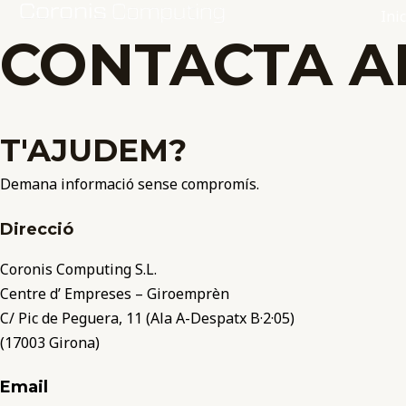
Vés
Inic
al
CONTACTA A
contingut
T'AJUDEM?
Demana informació sense compromís.
Direcció
Coronis Computing S.L.
Centre d’ Empreses – Giroemprèn
C/ Pic de Peguera, 11 (Ala A-Despatx B·2·05)
(17003 Girona)
Email