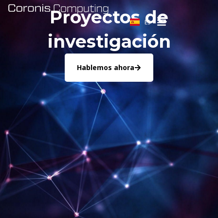
Ir
CA
Proyectos de
al
ES
EN
contenido
investigación
Hablemos ahora